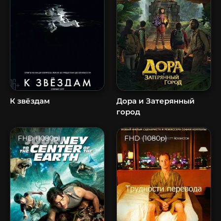
К звёздам
Дора и Затерянный
город
FHD (1080p)
FHD (1080p)