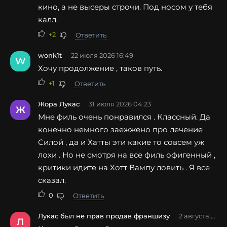
кино, а не высеры строчи. Под носом у тебя
калл.
+2
Ответить
wonk1t
22 июля 2026 16:49
W
Хочу продолжение , таков путь.
+1
Ответить
Жора Лукас
31 июля 2026 04:23
Ж
Мне филь очень понравился . Классный. Да
конечно немного заежжено про лечение
Силой , да и Хатты эти какие то совсем уж
лохи . Но не смотря на все филь офигенный ,
критики идите на Хотт Вампу ловить . Я все
сказал.
0
Ответить
Лукас был не прав продав франшизу
2 августа 2026 07:20
Л