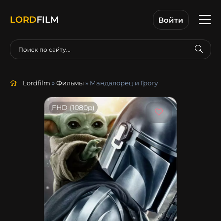
LORD
FILM
Войти
Lordfilm
»
Фильмы
» Мандалорец и Грогу
FHD (1080p)