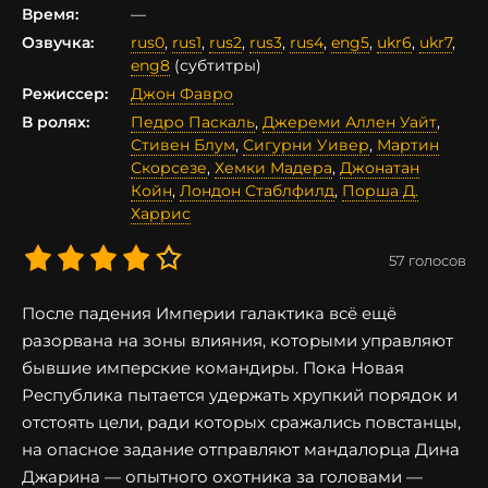
Время:
—
Озвучка:
rus0
,
rus1
,
rus2
,
rus3
,
rus4
,
eng5
,
ukr6
,
ukr7
,
eng8
(субтитры)
Режиссер:
Джон Фавро
В ролях:
Педро Паскаль
,
Джереми Аллен Уайт
,
Стивен Блум
,
Сигурни Уивер
,
Мартин
Скорсезе
,
Хемки Мадера
,
Джонатан
Койн
,
Лондон Стаблфилд
,
Порша Д.
Харрис
57
голосов
После падения Империи галактика всё ещё
разорвана на зоны влияния, которыми управляют
бывшие имперские командиры. Пока Новая
Республика пытается удержать хрупкий порядок и
отстоять цели, ради которых сражались повстанцы,
на опасное задание отправляют мандалорца Дина
Джарина — опытного охотника за головами —