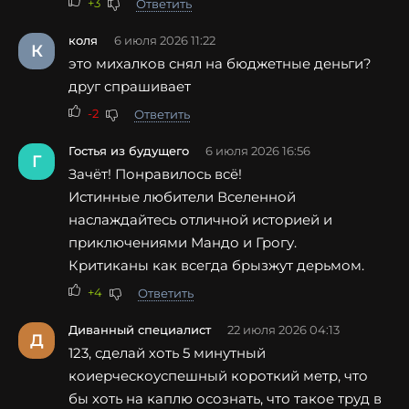
+3
Ответить
коля
6 июля 2026 11:22
К
это михалков снял на бюджетные деньги?
друг спрашивает
-2
Ответить
Гостья из будущего
6 июля 2026 16:56
Г
Зачёт! Понравилось всё!
Истинные любители Вселенной
наслаждайтесь отличной историей и
приключениями Мандо и Грогу.
Критиканы как всегда брызжут дерьмом.
+4
Ответить
Диванный специалист
22 июля 2026 04:13
Д
123, сделай хоть 5 минутный
коиерческоуспешный короткий метр, что
бы хоть на каплю осознать, что такое труд в