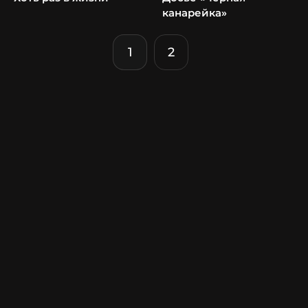
канарейка»
1
2