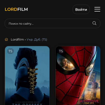
LORD
FILM
Войти
Lordfilm
» Укр. Дуб. (TS)
TS
TS