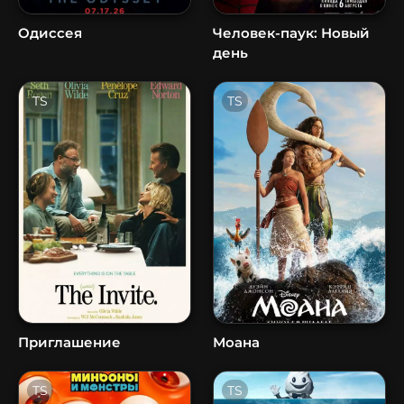
Одиссея
Человек-паук: Новый
день
TS
TS
Приглашение
Моана
TS
TS