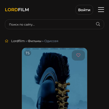
LORD
FILM
Войти
Lordfilm
»
Фильмы
» Одиссея
TS