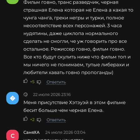
Фильм говно, транс разведчик, черная
страшная Елена которая не Елена а какая то
чунга чанга, греки негры и турки, полное
несоответствие всех персонажей. 3 часа
нудятины, даже циклопа нормального
сделать не смогли, че уж говорить про все
остальное. Режиссер говно, фильм говно.
Все кто будут скулить ниже что фильм топ и
мы ничего не понимаем, тупые либерахи и
любители хавать говно пропоганды)
+5
Ответить
🙄
22 июля 2026 23:16

Меня присутствие Хэтэуэй в этом фильме
бесит больше чем черная Елена.
+2
Ответить
СаняХА
24 июля 2026 03:04
С