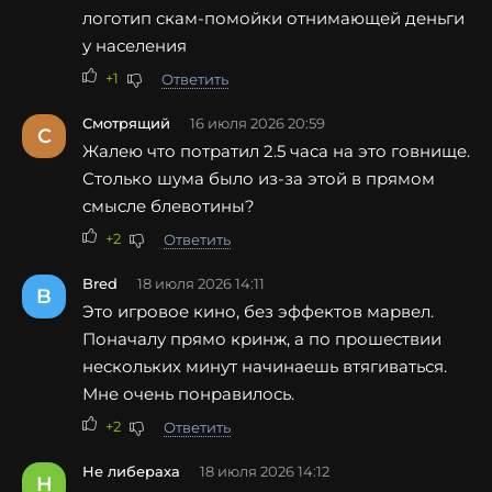
логотип скам-помойки отнимающей деньги
у населения
+1
Ответить
Смотрящий
16 июля 2026 20:59
С
Жалею что потратил 2.5 часа на это говнище.
Столько шума было из-за этой в прямом
смысле блевотины?
+2
Ответить
Bred
18 июля 2026 14:11
B
Это игровое кино, без эффектов марвел.
Поначалу прямо кринж, а по прошествии
нескольких минут начинаешь втягиваться.
Мне очень понравилось.
+2
Ответить
Не либераха
18 июля 2026 14:12
Н