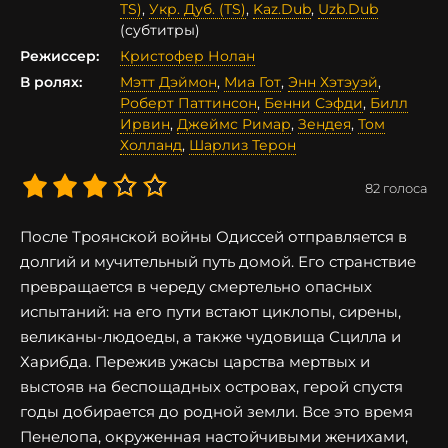
TS)
,
Укр. Дуб. (TS)
,
Kaz.Dub
,
Uzb.Dub
(субтитры)
Режиссер:
Кристофер Нолан
В ролях:
Мэтт Дэймон
,
Миа Гот
,
Энн Хэтэуэй
,
Роберт Паттинсон
,
Бенни Сэфди
,
Билл
Ирвин
,
Джеймс Римар
,
Зендея
,
Том
Холланд
,
Шарлиз Терон
82
голоса
После Троянской войны Одиссей отправляется в
долгий и мучительный путь домой. Его странствие
превращается в череду смертельно опасных
испытаний: на его пути встают циклопы, сирены,
великаны-людоеды, а также чудовища Сцилла и
Харибда. Пережив ужасы царства мертвых и
выстояв на беспощадных островах, герой спустя
годы добирается до родной земли. Все это время
Пенелопа, окруженная настойчивыми женихами,