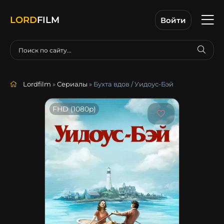
LORD
FILM
Войти
Lordfilm
»
Сериалы
» Бухта вдов / Уидоус-Бэй
FHD (1080p)