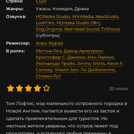
Страна:
США
Жанры:
Ужасы, Комедия, Драма
Озвучка:
HDRezka Studio
,
WinMedia
,
NewStudio
,
LostFilm
,
HDrezka Studio (18+)
,
Eng.Original
,
Red Head Sound
,
TVShows
(субтитры)
Режиссер:
Хиро Мурай
В ролях:
Мэттью Риз
,
Дэвид Армстронг
,
Кристофер С. Джеймс
,
Иэн Лайонс
,
Рейнальдо Тройя
,
Jimmy Shirts
,
Kevin F.
Conway
,
Shawn Jain
,
Ли ДиФилиппо
,
Стивен Рут
32
голоса
Том Лофтис, мэр маленького островного городка в
Новой Англии, пытается вывести его из застоя и
сделать привлекательным для туристов. Но
местные жители уверены, что остров лежит под
проклятием, и встречают любые перемены в