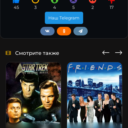
45
3
4
5
2
17
Наш Telegram
Смотрите также