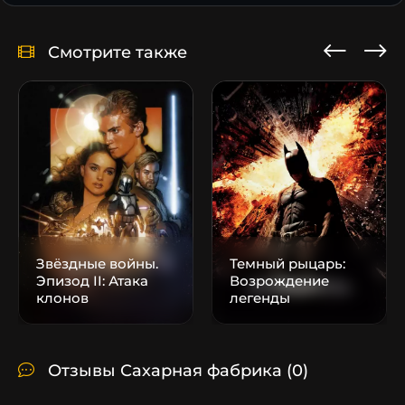
Смотрите также
Звёздные войны.
Темный рыцарь:
Эпизод II: Атака
Возрождение
клонов
легенды
Отзывы Сахарная фабрика
(0)