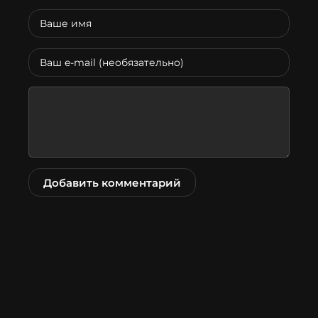
Добавить комментарий