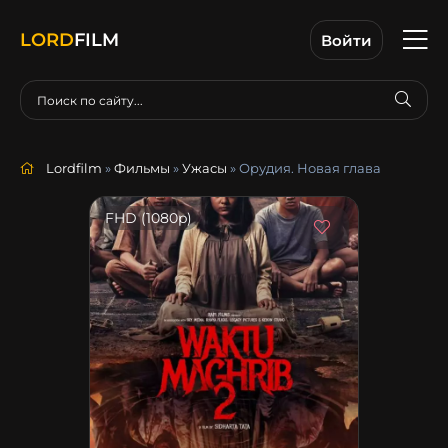
LORD
FILM
Войти
Lordfilm
»
Фильмы
»
Ужасы
» Орудия. Новая глава
FHD (1080p)