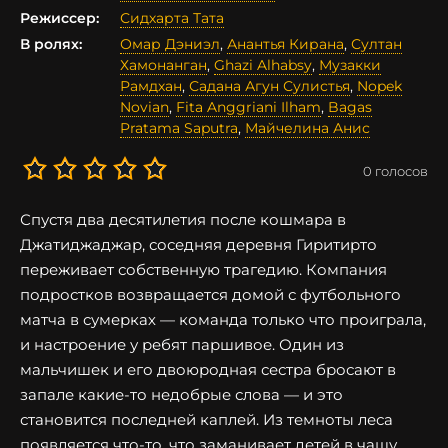
Режиссер:
Сидхарта Тата
В ролях:
Омар Дэниэл
,
Анантья Кирана
,
Султан
Хамонанган
,
Ghazi Alhabsy
,
Музакки
Рамдхан
,
Садана Агун Сулистья
,
Nopek
Novian
,
Fita Anggriani Ilham
,
Bagas
Pratama Saputra
,
Майчелина Анис
0
голосов
Спустя два десятилетия после кошмара в
Джатиджаджар, соседняя деревня Гиритирто
переживает собственную трагедию. Компания
подростков возвращается домой с футбольного
матча в сумерках — команда только что проиграла,
и настроение у ребят паршивое. Один из
мальчишек и его двоюродная сестра бросают в
запале какие-то недобрые слова — и это
становится последней каплей. Из темноты леса
появляется что-то, что заманивает детей в чащу.