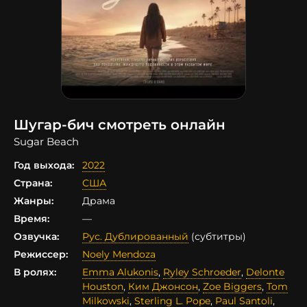
Шугар-бич смотреть онлайн
Sugar Beach
Год выхода:
2022
Страна:
США
Жанры:
Драма
Время:
—
Озвучка:
Рус. Дублированный
(субтитры)
Режиссер:
Noely Mendoza
В ролях:
Emma Alukonis
,
Ryley Schroeder
,
Delonte
Houston
,
Ким Джонсон
,
Zoe Biggers
,
Tom
Milkowski
,
Sterling L. Pope
,
Paul Santoli
,