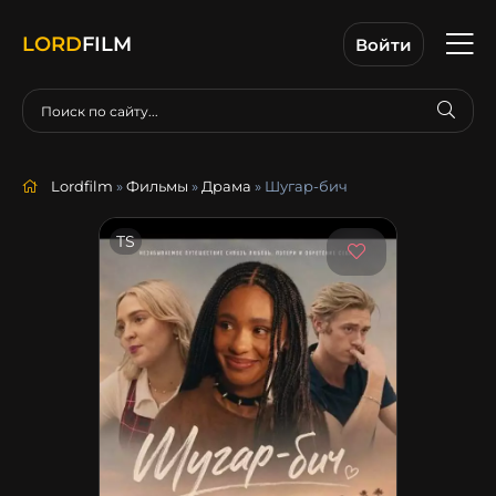
LORD
FILM
Войти
Lordfilm
»
Фильмы
»
Драма
» Шугар-бич
TS