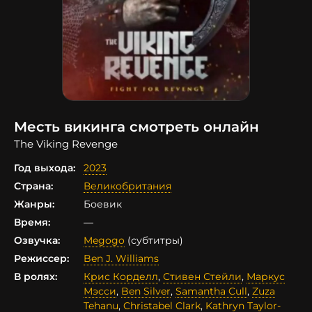
Месть викинга смотреть онлайн
The Viking Revenge
Год выхода:
2023
Страна:
Великобритания
Жанры:
Боевик
Время:
—
Озвучка:
Megogo
(субтитры)
Режиссер:
Ben J. Williams
В ролях:
Крис Корделл
,
Стивен Стейли
,
Маркус
Мэсси
,
Ben Silver
,
Samantha Cull
,
Zuza
Tehanu
,
Christabel Clark
,
Kathryn Taylor-