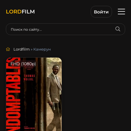
LORD
FILM
Войти
Lordfilm
» Камерун
FHD (1080p)